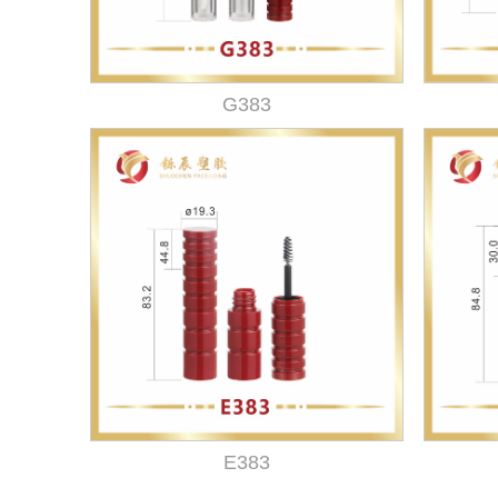
G383
E383