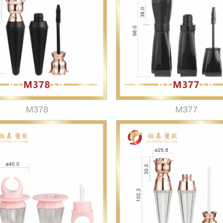
M378
M377