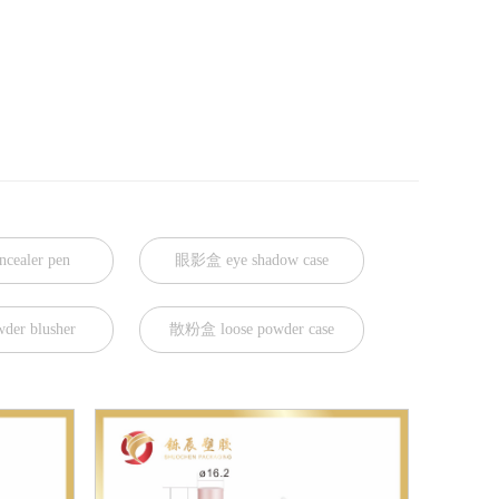
ealer pen
眼影盒 eye shadow case
er blusher
散粉盒 loose powder case